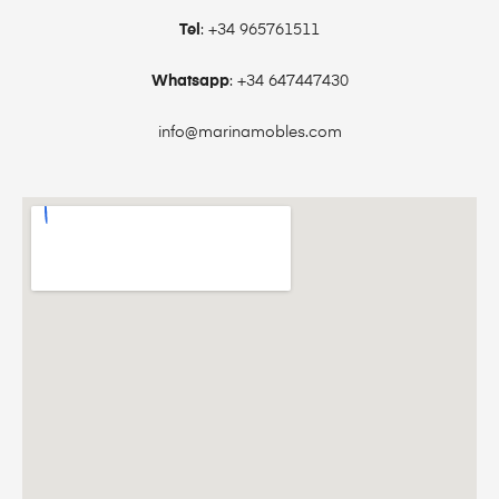
Tel
: +34 965761511
Whatsapp
: +34 647447430
info@marinamobles.com