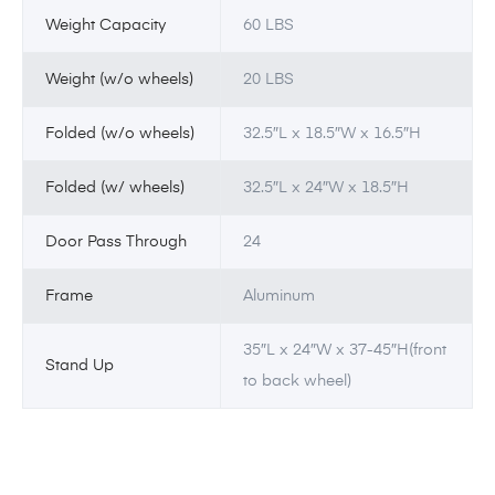
Weight Capacity
60 LBS
Weight (w/o wheels)
20 LBS
Folded (w/o wheels)
32.5″L x 18.5″W x 16.5″H
Folded (w/ wheels)
32.5″L x 24″W x 18.5″H
Door Pass Through
24
Frame
Aluminum
35″L x 24″W x 37-45″H(front
Stand Up
to back wheel)