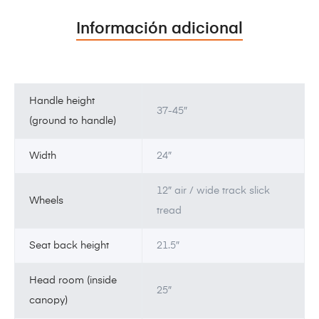
Información adicional
Handle height
37-45″
(ground to handle)
Width
24″
12″ air / wide track slick
Wheels
tread
Seat back height
21.5″
Head room (inside
25″
canopy)